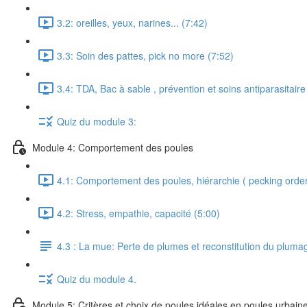
3.2: oreilles, yeux, narines... (7:42)
3.3: Soin des pattes, pick no more (7:52)
3.4: TDA, Bac à sable , prévention et soins antiparasitaire
Quiz du module 3:
Module 4: Comportement des poules
4.1: Comportement des poules, hiérarchie ( pecking orde
4.2: Stress, empathie, capacité (5:00)
4.3 : La mue: Perte de plumes et reconstitution du pluma
Quiz du module 4.
Module 5: Critères et choix de poules idéales en poules urbain