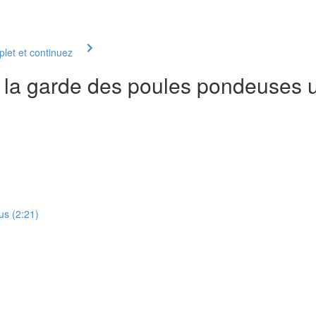
let et continuez
r la garde des poules pondeuses 
us (2:21)