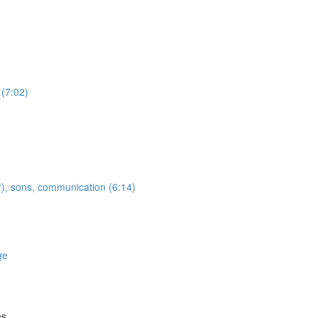
 (7:02)
r), sons, communication (6:14)
ge
es