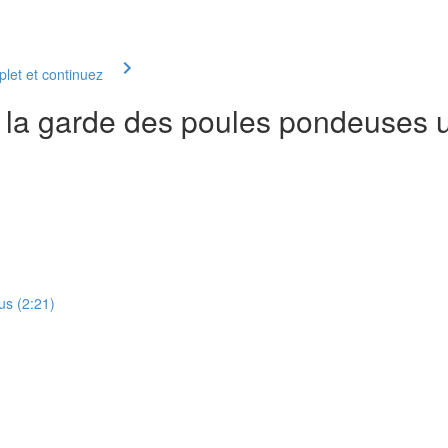
let et continuez
r la garde des poules pondeuses 
us (2:21)