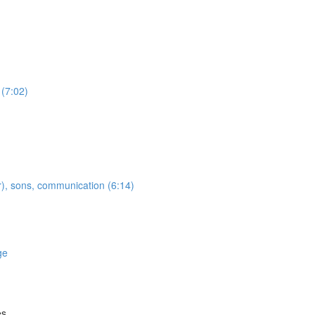
 (7:02)
r), sons, communication (6:14)
ge
es