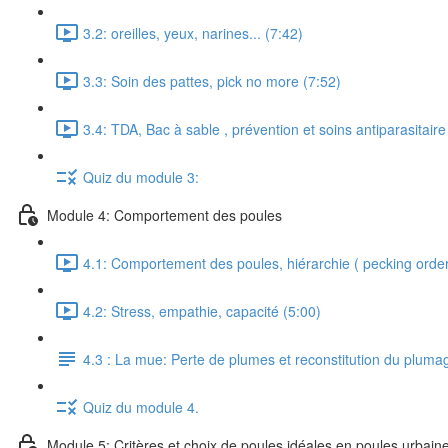
3.2: oreilles, yeux, narines... (7:42)
3.3: Soin des pattes, pick no more (7:52)
3.4: TDA, Bac à sable , prévention et soins antiparasitaire
Quiz du module 3:
Module 4: Comportement des poules
4.1: Comportement des poules, hiérarchie ( pecking orde
4.2: Stress, empathie, capacité (5:00)
4.3 : La mue: Perte de plumes et reconstitution du pluma
Quiz du module 4.
Module 5: Critères et choix de poules idéales en poules urbain