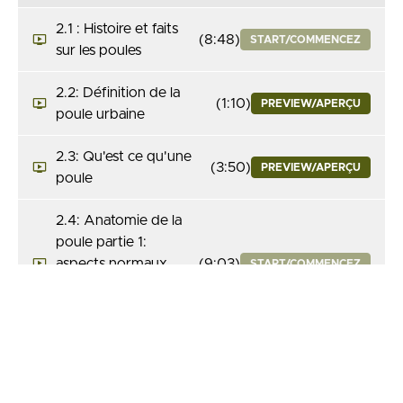
2.1 : Histoire et faits
(8:48)
START/COMMENCEZ
sur les poules
2.2: Définition de la
(1:10)
PREVIEW/APERÇU
poule urbaine
2.3: Qu'est ce qu'une
(3:50)
PREVIEW/APERÇU
poule
2.4: Anatomie de la
poule partie 1:
aspects normaux,
(9:03)
START/COMMENCEZ
anormaux, crêtes,
bec, jabot
2.5: Anatomie de la
poule partie 2:
(5:49)
START/COMMENCEZ
oviducte, coquille,